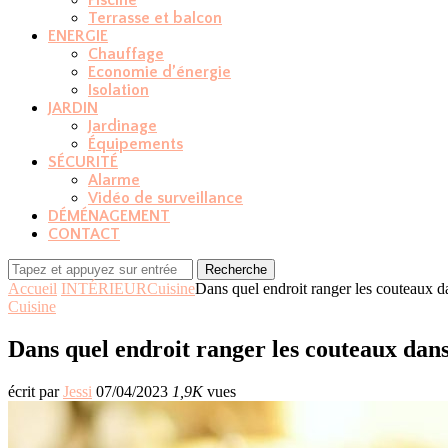
Piscine
Terrasse et balcon
ENERGIE
Chauffage
Economie d’énergie
Isolation
JARDIN
Jardinage
Équipements
SÉCURITÉ
Alarme
Vidéo de surveillance
DÉMÉNAGEMENT
CONTACT
Recherche
Accueil
INTÉRIEUR
Cuisine
Dans quel endroit ranger les couteaux da
Cuisine
Dans quel endroit ranger les couteaux dans 
écrit par
Jessi
07/04/2023
1,9K
vues