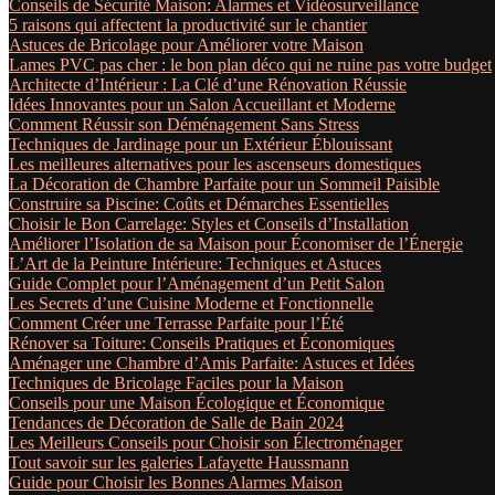
Conseils de Sécurité Maison: Alarmes et Vidéosurveillance
5 raisons qui affectent la productivité sur le chantier
Astuces de Bricolage pour Améliorer votre Maison
Lames PVC pas cher : le bon plan déco qui ne ruine pas votre budget
Architecte d’Intérieur : La Clé d’une Rénovation Réussie
Idées Innovantes pour un Salon Accueillant et Moderne
Comment Réussir son Déménagement Sans Stress
Techniques de Jardinage pour un Extérieur Éblouissant
Les meilleures alternatives pour les ascenseurs domestiques
La Décoration de Chambre Parfaite pour un Sommeil Paisible
Construire sa Piscine: Coûts et Démarches Essentielles
Choisir le Bon Carrelage: Styles et Conseils d’Installation
Améliorer l’Isolation de sa Maison pour Économiser de l’Énergie
L’Art de la Peinture Intérieure: Techniques et Astuces
Guide Complet pour l’Aménagement d’un Petit Salon
Les Secrets d’une Cuisine Moderne et Fonctionnelle
Comment Créer une Terrasse Parfaite pour l’Été
Rénover sa Toiture: Conseils Pratiques et Économiques
Aménager une Chambre d’Amis Parfaite: Astuces et Idées
Techniques de Bricolage Faciles pour la Maison
Conseils pour une Maison Écologique et Économique
Tendances de Décoration de Salle de Bain 2024
Les Meilleurs Conseils pour Choisir son Électroménager
Tout savoir sur les galeries Lafayette Haussmann
Guide pour Choisir les Bonnes Alarmes Maison