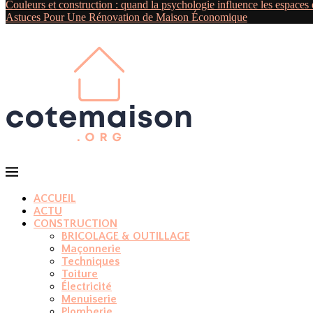
Couleurs et construction : quand la psychologie influence les espaces et
Astuces Pour Une Rénovation de Maison Économique
ACCUEIL
ACTU
CONSTRUCTION
BRICOLAGE & OUTILLAGE
Maçonnerie
Techniques
Toiture
Électricité
Menuiserie
Plomberie