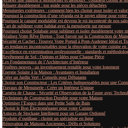
Acheter une maison à Montpellier et alentours : comment choisir le bo
Réparer durablement : ton guide pour les pièces détachées
Menuiseries extérieures : comment bien les choisir pour isoler et valor
Pourquoi la construction d’une véranda est le projet ultime pour votre
Pourquoi le canapé modulable est devenu le roi incontesté de nos sa
L’art de sublimer votre habitat avec la menuiserie sur mesure
Pourquoi choisir Solabaie pour sublimer et isoler durablement votre m
Réalisez Votre Rêve Breton : Tout Savoir sur la Construction de Mais
Sécurité et Cachet : Trouvez Votre Portail à Pont-Audemer Idéal et 
Les tendances incontournables pour la rénovation de votre cuisine en
Excellence en extermination professionnelle : standards et méthodolo
Revêtement de Sol : Options et Idées pour Chaque Pièce
Les Fondamentaux de l’Architecture d’Intérieur
Fenêtres neuves : un investissement rentable pour votre logement
Énergie Solaire à la Maison : Avantages et Installation
Créer un Jardin Vert : Conseils pour Débutants
Choisir son Constructeur : Les Critères Indispensables pour une Const
Travaux de Menuiserie : Créer un Intérieur Unique
Caméra de Chasse : Sécurité et Observation de la Faune avec Techn
Techniques de Construction Durable pour votre Maison
Optimiser l’Espace dans une Petite Salle de Bain
Choisir le Bon Électroménager pour votre Cuisine
Astuces de Stockage Intelligent pour un Garage Ordonné
Produits d’outillage : choisir un spécialiste en ligne
Rénovation de Maisons Anciennes : Défis et Solutions