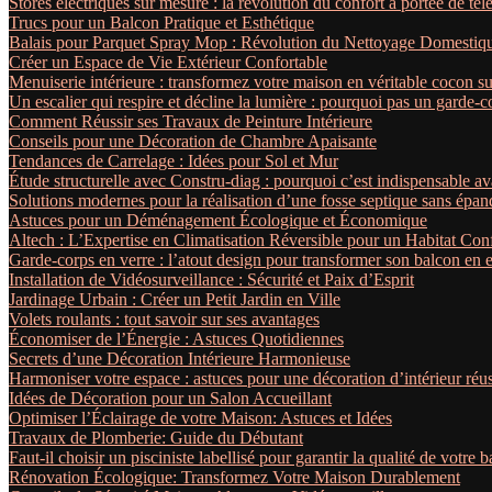
Stores électriques sur mesure : la révolution du confort à portée de 
Trucs pour un Balcon Pratique et Esthétique
Balais pour Parquet Spray Mop : Révolution du Nettoyage Domestiq
Créer un Espace de Vie Extérieur Confortable
Menuiserie intérieure : transformez votre maison en véritable cocon s
Un escalier qui respire et décline la lumière : pourquoi pas un garde-c
Comment Réussir ses Travaux de Peinture Intérieure
Conseils pour une Décoration de Chambre Apaisante
Tendances de Carrelage : Idées pour Sol et Mur
Étude structurelle avec Constru-diag : pourquoi c’est indispensable av
Solutions modernes pour la réalisation d’une fosse septique sans épan
Astuces pour un Déménagement Écologique et Économique
Altech : L’Expertise en Climatisation Réversible pour un Habitat Con
Garde-corps en verre : l’atout design pour transformer son balcon en
Installation de Vidéosurveillance : Sécurité et Paix d’Esprit
Jardinage Urbain : Créer un Petit Jardin en Ville
Volets roulants : tout savoir sur ses avantages
Économiser de l’Énergie : Astuces Quotidiennes
Secrets d’une Décoration Intérieure Harmonieuse
Harmoniser votre espace : astuces pour une décoration d’intérieur réu
Idées de Décoration pour un Salon Accueillant
Optimiser l’Éclairage de votre Maison: Astuces et Idées
Travaux de Plomberie: Guide du Débutant
Faut-il choisir un pisciniste labellisé pour garantir la qualité de votre b
Rénovation Écologique: Transformez Votre Maison Durablement