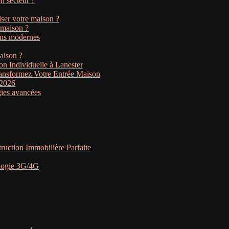
n secteur ?
iser votre maison ?
 maison ?
lons modernes
aison ?
on Individuelle à Lanester
Transformez Votre Entrée Maison
 2026
gies avancées
ruction Immobilière Parfaite
ologie 3G/4G