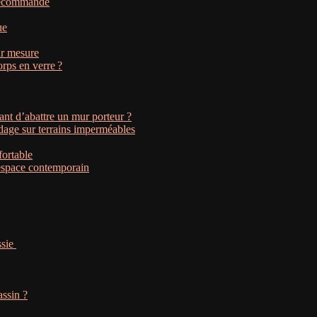
télécommande
ue
ur mesure
orps en verre ?
ant d’abattre un mur porteur ?
dage sur terrains imperméables
fortable
 espace contemporain
ssie
assin ?