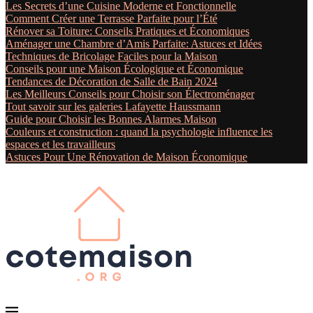
Les Secrets d’une Cuisine Moderne et Fonctionnelle
Comment Créer une Terrasse Parfaite pour l’Été
Rénover sa Toiture: Conseils Pratiques et Économiques
Aménager une Chambre d’Amis Parfaite: Astuces et Idées
Techniques de Bricolage Faciles pour la Maison
Conseils pour une Maison Écologique et Économique
Tendances de Décoration de Salle de Bain 2024
Les Meilleurs Conseils pour Choisir son Électroménager
Tout savoir sur les galeries Lafayette Haussmann
Guide pour Choisir les Bonnes Alarmes Maison
Couleurs et construction : quand la psychologie influence les
espaces et les travailleurs
Astuces Pour Une Rénovation de Maison Économique