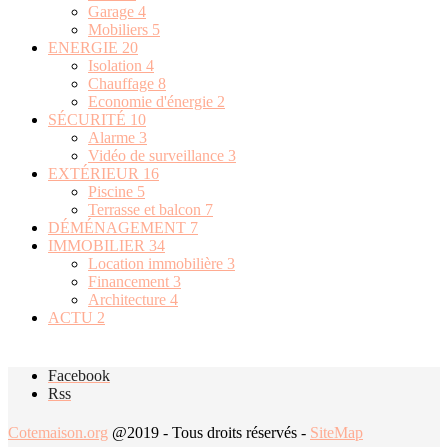
Garage
4
Mobiliers
5
ENERGIE
20
Isolation
4
Chauffage
8
Economie d'énergie
2
SÉCURITÉ
10
Alarme
3
Vidéo de surveillance
3
EXTÉRIEUR
16
Piscine
5
Terrasse et balcon
7
DÉMÉNAGEMENT
7
IMMOBILIER
34
Location immobilière
3
Financement
3
Architecture
4
ACTU
2
Facebook
Rss
Cotemaison.org
@2019 - Tous droits réservés -
SiteMap