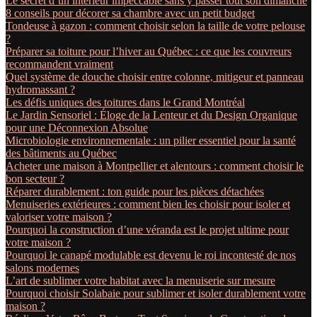
Le secret d’un intérieur impeccable sans y passer tout son dimanche
8 conseils pour décorer sa chambre avec un petit budget
Tondeuse à gazon : comment choisir selon la taille de votre pelouse
?
Préparer sa toiture pour l’hiver au Québec : ce que les couvreurs
recommandent vraiment
Quel système de douche choisir entre colonne, mitigeur et panneau
hydromassant ?
Les défis uniques des toitures dans le Grand Montréal
Le Jardin Sensoriel : Éloge de la Lenteur et du Design Organique
pour une Déconnexion Absolue
Microbiologie environnementale : un pilier essentiel pour la santé
des bâtiments au Québec
Acheter une maison à Montpellier et alentours : comment choisir le
bon secteur ?
Réparer durablement : ton guide pour les pièces détachées
Menuiseries extérieures : comment bien les choisir pour isoler et
valoriser votre maison ?
Pourquoi la construction d’une véranda est le projet ultime pour
votre maison ?
Pourquoi le canapé modulable est devenu le roi incontesté de nos
salons modernes
L’art de sublimer votre habitat avec la menuiserie sur mesure
Pourquoi choisir Solabaie pour sublimer et isoler durablement votre
maison ?