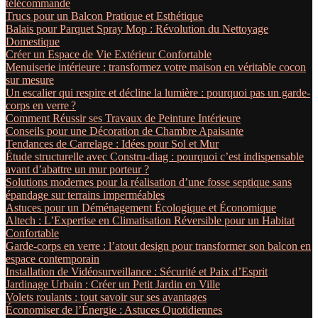
télécommande
Trucs pour un Balcon Pratique et Esthétique
Balais pour Parquet Spray Mop : Révolution du Nettoyage
Domestique
Créer un Espace de Vie Extérieur Confortable
Menuiserie intérieure : transformez votre maison en véritable cocon
sur mesure
Un escalier qui respire et décline la lumière : pourquoi pas un garde-
corps en verre ?
Comment Réussir ses Travaux de Peinture Intérieure
Conseils pour une Décoration de Chambre Apaisante
Tendances de Carrelage : Idées pour Sol et Mur
Étude structurelle avec Constru-diag : pourquoi c’est indispensable
avant d’abattre un mur porteur ?
Solutions modernes pour la réalisation d’une fosse septique sans
épandage sur terrains imperméables
Astuces pour un Déménagement Écologique et Économique
Altech : L’Expertise en Climatisation Réversible pour un Habitat
Confortable
Garde-corps en verre : l’atout design pour transformer son balcon en
espace contemporain
Installation de Vidéosurveillance : Sécurité et Paix d’Esprit
Jardinage Urbain : Créer un Petit Jardin en Ville
Volets roulants : tout savoir sur ses avantages
Économiser de l’Énergie : Astuces Quotidiennes