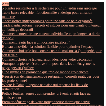
Actu
5 plantes résistantes à la sécheresse pour un jardin sans arrosage
Table basse relevable : fonctionnalité et design pour un salon
moderne
7 accessoires indispensables pour une salle de bain organisée
Tradescantia zebrina : secrets et astuces pour une plante d’intérieur
au feuillage décoratif
Comment entretenir une couette individuelle et prolonger sa durée
de vie ?
Comment réagir face à un locataire indélicat ?
Bureau amovible : la solution flexible pour optimiser l’espace
Comment choisir le bon constructeur de maisons à Quimperlé pour
son terrain
Comment choisir le tableau salon idéal pour votre décoration
Pourquoi la pierre décorative s’impose dans les aménagements
paysagers au Québec
Cinq mythes de plomberie que trop de monde croit encore
Réussir son déménagement de restaurant : conseils pratiques pour
les professionnels
Where Is Brian, l’agence nantaise qui repense les lieux de
restauration
Pothos feuilles jaunes : comprendre, prévenir et agir face au
jaunissement
Premier démarrage de votre tronçonneuse thermique neuve